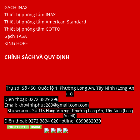
GẠCH INAX
Thiết bị phòng tắm INAX
Thiết bị phòng tắm American Standard
Thiết bị phòng tắm COTTO
Gạch TASA
KING HOPE
CHÍNH SÁCH VÀ QUY ĐỊNH
Trụ sở: Số 450, Quốc lộ 1, Phường Long An, Tây Ninh (Long An
cũ).
Điện thoại: 0272 3829 296
Email: khovinhphuc289@gmail.com.com
Showroom: Số
115 Hùng Vương, Phường Long An, Tây Ninh (Long
An cũ).
Điện thoại: 0272 3834 626
Hotline:
0399832039