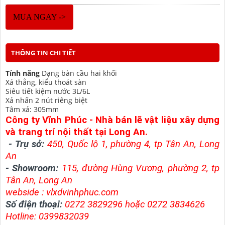
MUA NGAY ->
THÔNG TIN CHI TIẾT
Tính năng
Dạng bàn cầu hai khối
Xả thẳng, kiểu thoát sàn
Siêu tiết kiệm nước 3L/6L
Xả nhấn 2 nút riêng biệt
Tâm xả: 305mm
Công ty Vĩnh Phúc - Nhà bán lẽ vật liệu xây dựng
và trang trí nội thất tại Long An.
-
Trụ sở:
450, Quốc lộ 1, phường 4, tp Tân An, Long
An
- Showroom:
115, đường Hùng Vương, phường 2, tp
Tân An, Long An
webside : v
lxdvinhphuc.com
Số điện thoại:
0272 3829296 hoặc 0272 3834626
Hotline: 0399832039