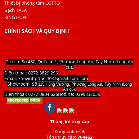
Thiết bị phòng tắm COTTO
Gạch TASA
KING HOPE
CHÍNH SÁCH VÀ QUY ĐỊNH
Trụ sở: Số 450, Quốc lộ 1, Phường Long An, Tây Ninh (Long An
cũ).
Điện thoại: 0272 3829 296
Email: khovinhphuc289@gmail.com.com
Showroom: Số
115 Hùng Vương, Phường Long An, Tây Ninh (Long
An cũ).
Điện thoại: 0272 3834 626
Hotline:
0399832039
Thống kê truy cập
Đang online:
6
Tổng truy cập
:
764462