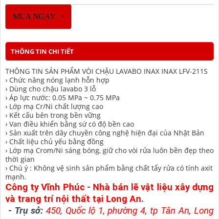
MUA NGAY ->
THÔNG TIN CHI TIẾT
THÔNG TIN SẢN PHẨM VÒI CHẬU LAVABO INAX INAX LFV-211S
› Chức năng nóng lạnh hỗn hợp
› Dùng cho chậu lavabo 3 lỗ
› Áp lực nước: 0.05 MPa ~ 0.75 MPa
› Lớp mạ Cr/Ni chất lượng cao
› Kết cấu bên trong bền vững
› Van điều khiển bằng sứ có độ bền cao
› Sản xuất trên dây chuyền công nghệ hiện đại của Nhật Bản
› Chất liệu chủ yếu bằng đồng
› Lớp mạ Crom/Ni sáng bóng, giữ cho vòi rửa luôn bền đẹp theo
thời gian
› Chú ý : Không vệ sinh sản phẩm bằng chất tẩy rửa có tính axit
mạnh.
Công ty Vĩnh Phúc - Nhà bán lẽ vật liệu xây dựng
và trang trí nội thất tại Long An.
-
Trụ sở:
450, Quốc lộ 1, phường 4, tp Tân An, Long