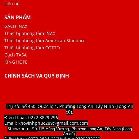
Liên hệ
SẢN PHẨM
GẠCH INAX
Thiết bị phòng tắm INAX
Thiết bị phòng tắm American Standard
Thiết bị phòng tắm COTTO
Gạch TASA
KING HOPE
CHÍNH SÁCH VÀ QUY ĐỊNH
Trụ sở: Số 450, Quốc lộ 1, Phường Long An, Tây Ninh (Long An
cũ).
Điện thoại: 0272 3829 296
Email: khovinhphuc289@gmail.com.com
Showroom: Số
115 Hùng Vương, Phường Long An, Tây Ninh (Long
An cũ).
Điện thoại: 0272 3834 626
Hotline:
0399832039