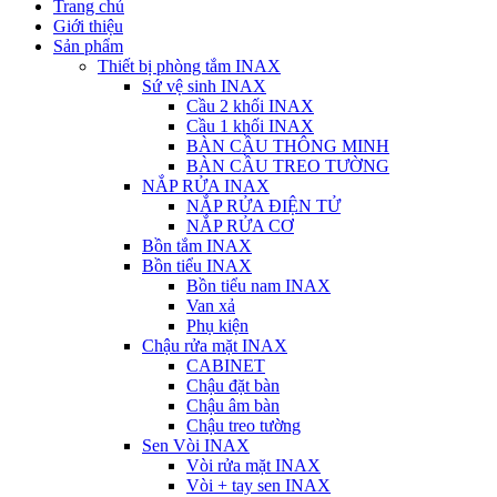
Trang chủ
Giới thiệu
Sản phẩm
Thiết bị phòng tắm INAX
Sứ vệ sinh INAX
Cầu 2 khối INAX
Cầu 1 khối INAX
BÀN CẦU THÔNG MINH
BÀN CẦU TREO TƯỜNG
NẮP RỬA INAX
NẮP RỬA ĐIỆN TỬ
NẮP RỬA CƠ
Bồn tắm INAX
Bồn tiểu INAX
Bồn tiểu nam INAX
Van xả
Phụ kiện
Chậu rửa mặt INAX
CABINET
Chậu đặt bàn
Chậu âm bàn
Chậu treo tường
Sen Vòi INAX
Vòi rửa mặt INAX
Vòi + tay sen INAX