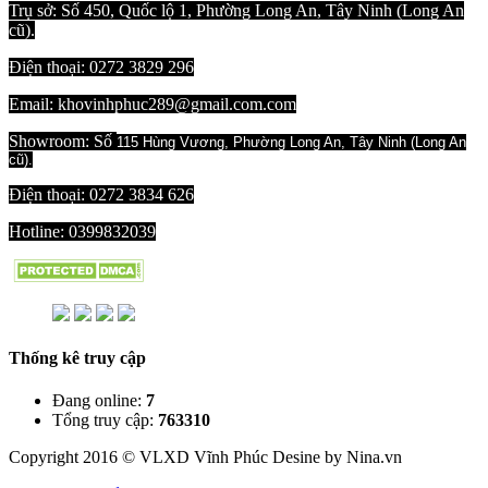
Trụ sở: Số 450, Quốc lộ 1, Phường Long An, Tây Ninh (Long An
cũ).
Điện thoại: 0272 3829 296
Email: khovinhphuc289@gmail.com.com
Showroom: Số
115 Hùng Vương, Phường Long An, Tây Ninh (Long An
cũ).
Điện thoại: 0272 3834 626
Hotline:
0399832039
Thống kê truy cập
Đang online:
7
Tổng truy cập
:
763310
Copyright 2016 © VLXD Vĩnh Phúc Desine by Nina.vn