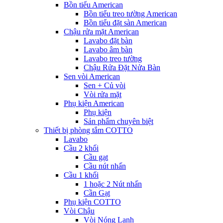
Bồn tiểu American
Bồn tiểu treo tường American
Bồn tiểu đặt sàn American
Chậu rửa mặt American
Lavabo đặt bàn
Lavabo âm bàn
Lavabo treo tường
Chậu Rửa Đặt Nửa Bàn
Sen vòi American
Sen + Củ vòi
Vòi rửa mặt
Phụ kiện American
Phụ kiện
Sản phẩm chuyên biệt
Thiết bị phòng tắm COTTO
Lavabo
Cầu 2 khối
Cầu gạt
Cầu nút nhấn
Cầu 1 khối
1 hoặc 2 Nút nhấn
Cần Gạt
Phụ kiện COTTO
Vòi Chậu
Vòi Nóng Lạnh