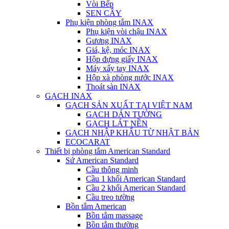
Vòi Bếp
SEN CÂY
Phụ kiện phòng tắm INAX
Phụ kiện vòi chậu INAX
Gương INAX
Giá, kệ, móc INAX
Hộp đựng giấy INAX
Máy xấy tay INAX
Hộp xà phòng nước INAX
Thoát sàn INAX
GẠCH INAX
GẠCH SẢN XUẤT TẠI VIỆT NAM
GẠCH DÁN TƯỜNG
GẠCH LÁT NỀN
GẠCH NHẬP KHẨU TỪ NHẬT BẢN
ECOCARAT
Thiết bị phòng tắm American Standard
Sứ American Standard
Cầu thông minh
Cầu 1 khối American Standard
Cầu 2 khối American Standard
Cầu treo tường
Bồn tắm American
Bồn tắm massage
Bồn tắm thường