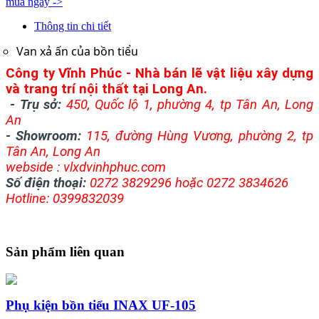
mua ngay ->
Thông tin chi tiết
Van xả ấn của bồn tiểu
Công ty Vĩnh Phúc - Nhà bán lẽ vật liệu xây dựng
và trang trí nội thất tại Long An.
-
Trụ sở:
450, Quốc lộ 1, phường 4, tp Tân An, Long
An
- Showroom:
115, đường Hùng Vương, phường 2, tp
Tân An, Long An
webside : v
lxdvinhphuc.com
Số điện thoại:
0272 3829296 hoặc 0272 3834626
Hotline: 0399832039
Sản phẩm liên quan
Phụ kiện bồn tiểu INAX UF-105