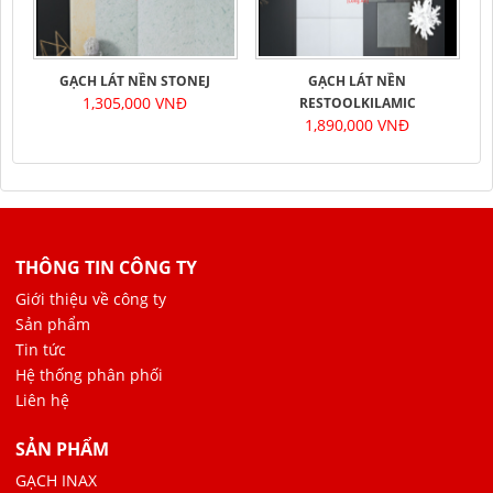
GẠCH LÁT NỀN STONEJ
GẠCH LÁT NỀN
1,305,000 VNĐ
RESTOOLKILAMIC
1,890,000 VNĐ
THÔNG TIN CÔNG TY
Giới thiệu về công ty
Sản phẩm
Tin tức
Hệ thống phân phối
Liên hệ
SẢN PHẨM
GẠCH INAX