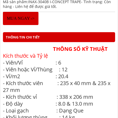
Mã sản phẩm:INAX-3040B I-CONCEPT TRAPE- Tình trạng: Còn
hàng - Liên hệ để được giá tốt.
MUA NGAY ->
THÔNG TIN CHI TIẾT
THÔNG SỐ KỸ THUẬT
Kích thước và Tỷ lệ
-
Viên/Vỉ
: 6
-
Viên hoặc Vỉ/Thùng : 12
-
Vỉ/m2
: 20.4
-
Kích thước viên
: 235 x 40 mm & 235 x
27 mm
-
Kích thước vỉ
: 338 x 206 mm
-
Độ dày
: 8.0 & 13.0 mm
-
Loại gạch
: Dạng Que
-
Khối lượng thùng
: 14 kg