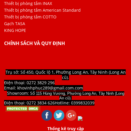
Thiết bị phòng tắm INAX
Thiết bị phòng tắm American Standard
Thiết bị phòng tắm COTTO
Gạch TASA
KING HOPE
CHÍNH SÁCH VÀ QUY ĐỊNH
Trụ sở: Số 450, Quốc lộ 1, Phường Long An, Tây Ninh (Long An
cũ).
Điện thoại: 0272 3829 296
Email: khovinhphuc289@gmail.com.com
Showroom: Số
115 Hùng Vương, Phường Long An, Tây Ninh (Long
An cũ).
Điện thoại: 0272 3834 626
Hotline:
0399832039
Thống kê truy cập