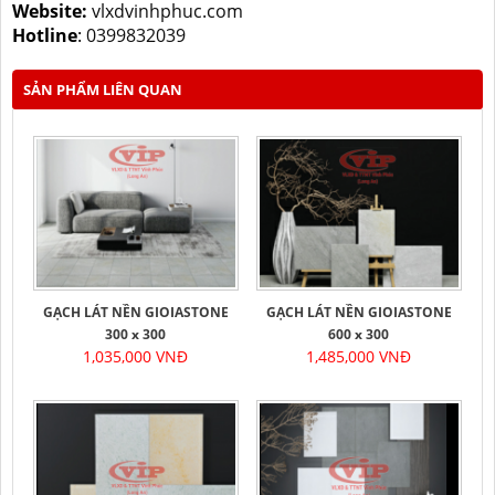
Website:
vlxdvinhphuc.com
Hotline
:
0399832039
SẢN PHẨM LIÊN QUAN
GẠCH LÁT NỀN GIOIASTONE
GẠCH LÁT NỀN GIOIASTONE
300 x 300
600 x 300
1,035,000 VNĐ
1,485,000 VNĐ