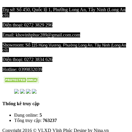
Trụ sở: Số 450, Quốc lộ 1, Phường Long An, Tây Ninh (Long An
cũ).
Điện thoại: 0272 3829 296
Email: khovinhphuc289@gmail.com.com
Showroom: Số
115 Hùng Vương, Phường Long An, Tây Ninh (Long An
cũ).
Điện thoại: 0272 3834 626
Hotline:
0399832039
Thống kê truy cập
Đang online:
5
Tổng truy cập
:
763237
Copyright 2016 © VLXD Vĩnh Phúc Desine by Nina.vn