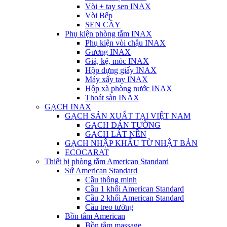
Vòi + tay sen INAX
Vòi Bếp
SEN CÂY
Phụ kiện phòng tắm INAX
Phụ kiện vòi chậu INAX
Gương INAX
Giá, kệ, móc INAX
Hộp đựng giấy INAX
Máy xấy tay INAX
Hộp xà phòng nước INAX
Thoát sàn INAX
GẠCH INAX
GẠCH SẢN XUẤT TẠI VIỆT NAM
GẠCH DÁN TƯỜNG
GẠCH LÁT NỀN
GẠCH NHẬP KHẨU TỪ NHẬT BẢN
ECOCARAT
Thiết bị phòng tắm American Standard
Sứ American Standard
Cầu thông minh
Cầu 1 khối American Standard
Cầu 2 khối American Standard
Cầu treo tường
Bồn tắm American
Bồn tắm massage