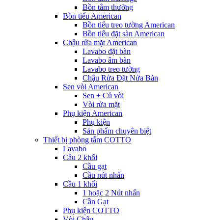
Bồn tắm thường
Bồn tiểu American
Bồn tiểu treo tường American
Bồn tiểu đặt sàn American
Chậu rửa mặt American
Lavabo đặt bàn
Lavabo âm bàn
Lavabo treo tường
Chậu Rửa Đặt Nửa Bàn
Sen vòi American
Sen + Củ vòi
Vòi rửa mặt
Phụ kiện American
Phụ kiện
Sản phẩm chuyên biệt
Thiết bị phòng tắm COTTO
Lavabo
Cầu 2 khối
Cầu gạt
Cầu nút nhấn
Cầu 1 khối
1 hoặc 2 Nút nhấn
Cần Gạt
Phụ kiện COTTO
Vòi Chậu