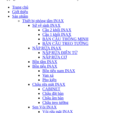
Trang chủ
Giới thiệu
Sản phẩm
Thiết bị phòng tắm INAX
Sứ vệ sinh INAX
Cầu 2 khối INAX
Cầu 1 khối INAX
BÀN CẦU THÔNG MINH
BÀN CẦU TREO TƯỜNG
NẮP RỬA INAX
NẮP RỬA ĐIỆN TỬ
NẮP RỬA CƠ
Bồn tắm INAX
Bồn tiểu INAX
Bồn tiểu nam INAX
Van xả
Phụ kiện
Chậu rửa mặt INAX
CABINET
Chậu đặt bàn
Chậu âm bàn
Chậu treo tường
Sen Vòi INAX
Vòi rửa mặt INAX