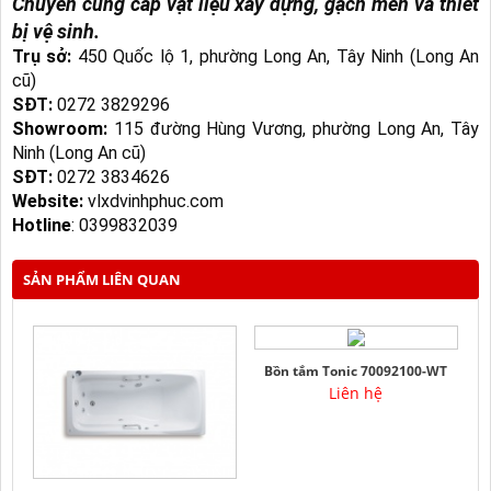
Chuyên cung cấp vật liệu xây dựng, gạch men và thiết
bị vệ sinh.
Trụ sở:
450 Quốc lộ 1, phường Long An, Tây Ninh (Long An
cũ)
SĐT:
0272 3829296
Showroom:
115 đường Hùng Vương, phường Long An, Tây
Ninh (Long An cũ)
SĐT:
0272 3834626
Website:
vlxdvinhphuc.com
Hotline
:
0399832039
SẢN PHẨM LIÊN QUAN
Bồn tắm Tonic 70092100-WT
Liên hệ