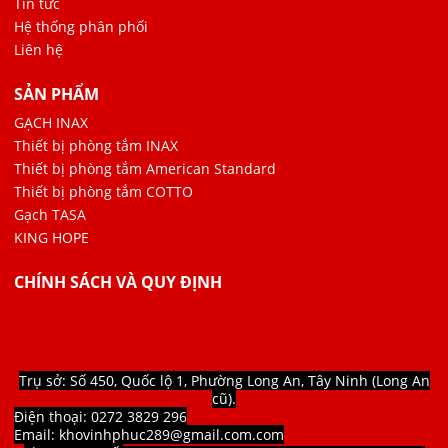
Tin tức
Hệ thống phân phối
Liên hệ
SẢN PHẨM
GẠCH INAX
Thiết bị phòng tắm INAX
Thiết bị phòng tắm American Standard
Thiết bị phòng tắm COTTO
Gạch TASA
KING HOPE
CHÍNH SÁCH VÀ QUY ĐỊNH
Trụ sở: Số 450, Quốc lộ 1, Phường Long An, Tây Ninh (Long An
cũ).
Điện thoại: 0272 3829 296
Email: khovinhphuc289@gmail.com.com