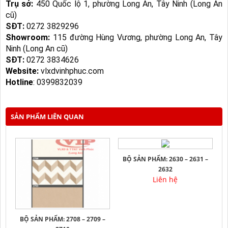
Trụ sở:
450 Quốc lộ 1, phường Long An, Tây Ninh (Long An
cũ)
SĐT:
0272 3829296
Showroom:
115 đường Hùng Vương, phường Long An, Tây
Ninh (Long An cũ)
SĐT:
0272 3834626
Website:
vlxdvinhphuc.com
Hotline
:
0399832039
SẢN PHẨM LIÊN QUAN
BỘ SẢN PHẨM: 2630 – 2631 –
2632
Liên hệ
BỘ SẢN PHẨM: 2708 – 2709 –