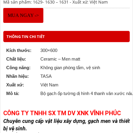
Mã sản phẩm: 1629- 1630 – 1631 - Xuất xứ: Việt Nam
MUA NGAY ->
THÔNG TIN CHI TIẾT
Kích thước:
300×600
Chất liệu:
Ceramic – Men matt
Công năng:
Không gian phòng tắm, vệ sinh
Nhãn hiệu:
TASA
Xuất xứ:
Việt Nam
Mô tả:
Bộ gạch ốp tường dị hình 4 thanh vân xước nâ
CÔNG TY TNHH SX TM DV XNK VĨNH PHÚC
Chuyên cung cấp vật liệu xây dựng, gạch men và thiết
bị vệ sinh.