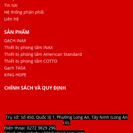
Tin tức
Hệ thống phân phối
Liên hệ
SẢN PHẨM
GẠCH INAX
Thiết bị phòng tắm INAX
Thiết bị phòng tắm American Standard
Thiết bị phòng tắm COTTO
Gạch TASA
KING HOPE
CHÍNH SÁCH VÀ QUY ĐỊNH
Trụ sở: Số 450, Quốc lộ 1, Phường Long An, Tây Ninh (Long An
cũ).
Điện thoại: 0272 3829 296