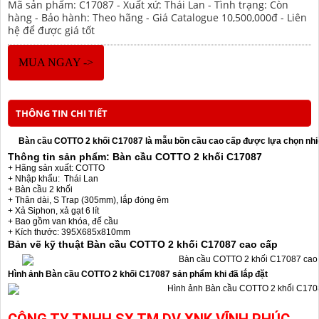
Mã sản phẩm: C17087 - Xuất xứ: Thái Lan - Tình trạng: Còn
hàng - Bảo hành: Theo hãng - Giá Catalogue 10,500,000đ - Liên
hệ để được giá tốt
MUA NGAY ->
THÔNG TIN CHI TIẾT
Bàn cầu COTTO 2 khối C17087 là mẫu bồn cầu cao cấp được lựa chọn nhiề
Thông tin sản phẩm: Bàn cầu COTTO 2 khối C17087
+ Hãng sản xuất: COTTO
+ Nhập khẩu: Thái Lan
+ Bàn cầu 2 khối
+ Thân dài, S Trap (305mm), lắp đóng êm
+ Xả Siphon, xả gạt 6 lít
+ Bao gồm van khóa, đế cầu
+ Kích thước: 395X685x810mm
Bản vẽ kỹ thuật Bàn cầu COTTO 2 khối C17087 cao cấp
Hình ảnh Bàn cầu COTTO 2 khối C17087 sản phẩm khi đã lắp đặt