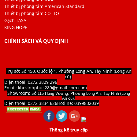
Thiết bị phòng tắm American Standard
Thiết bị phòng tắm COTTO
Gạch TASA
KING HOPE
CHÍNH SÁCH VÀ QUY ĐỊNH
Trụ sở: Số 450, Quốc lộ 1, Phường Long An, Tây Ninh (Long An
cũ).
Điện thoại: 0272 3829 296
Email: khovinhphuc289@gmail.com.com
Showroom: Số
115 Hùng Vương, Phường Long An, Tây Ninh (Long
An cũ).
Điện thoại: 0272 3834 626
Hotline:
0399832039
Thống kê truy cập