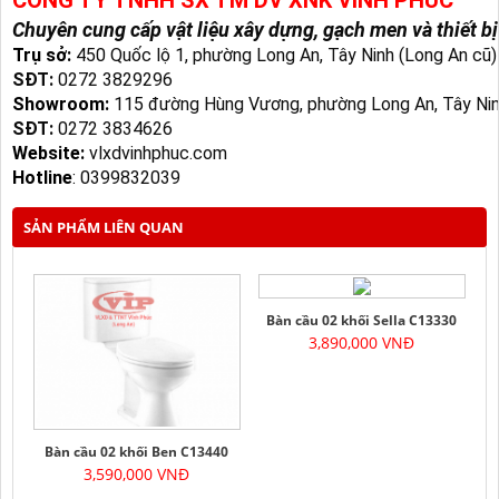
CÔNG TY TNHH SX TM DV XNK VĨNH PHÚC
Chuyên cung cấp vật liệu xây dựng, gạch men và thiết bị
Trụ sở:
450 Quốc lộ 1, phường Long An, Tây Ninh (Long An cũ)
SĐT:
0272 3829296
Showroom:
115 đường Hùng Vương, phường Long An, Tây Nin
SĐT:
0272 3834626
Website:
vlxdvinhphuc.com
Hotline
:
0399832039
SẢN PHẨM LIÊN QUAN
Bàn cầu 02 khối Sella C13330
3,890,000 VNĐ
Bàn cầu 02 khối Ben C13440
3,590,000 VNĐ